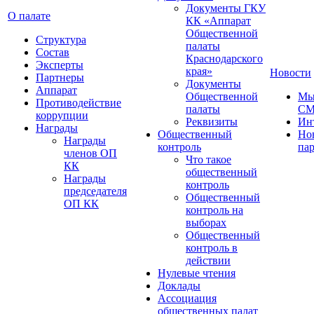
Документы ГКУ
О палате
КК «Аппарат
Общественной
Структура
палаты
Состав
Краснодарского
Эксперты
края»
Новости
Партнеры
Документы
Аппарат
Общественной
Мы
Противодействие
палаты
С
коррупции
Реквизиты
Ин
Награды
Общественный
Но
Награды
контроль
па
членов ОП
Что такое
КК
общественный
Награды
контроль
председателя
Общественный
ОП КК
контроль на
выборах
Общественный
контроль в
действии
Нулевые чтения
Доклады
Ассоциация
общественных палат