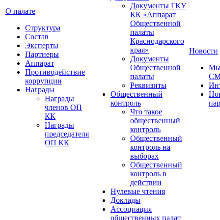
Документы ГКУ
О палате
КК «Аппарат
Общественной
Структура
палаты
Состав
Краснодарского
Эксперты
края»
Новости
Партнеры
Документы
Аппарат
Общественной
Мы
Противодействие
палаты
С
коррупции
Реквизиты
Ин
Награды
Общественный
Но
Награды
контроль
па
членов ОП
Что такое
КК
общественный
Награды
контроль
председателя
Общественный
ОП КК
контроль на
выборах
Общественный
контроль в
действии
Нулевые чтения
Доклады
Ассоциация
общественных палат