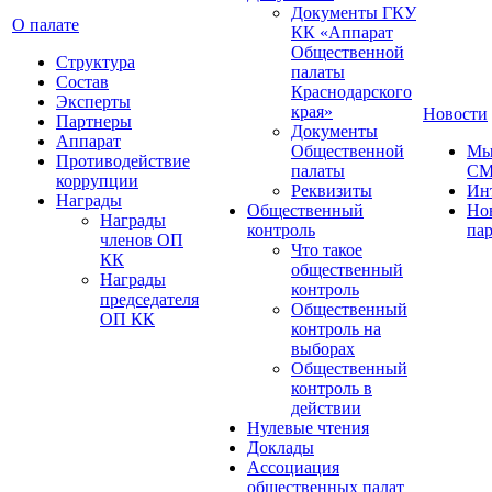
Документы ГКУ
О палате
КК «Аппарат
Общественной
Структура
палаты
Состав
Краснодарского
Эксперты
края»
Новости
Партнеры
Документы
Аппарат
Общественной
Мы
Противодействие
палаты
С
коррупции
Реквизиты
Ин
Награды
Общественный
Но
Награды
контроль
па
членов ОП
Что такое
КК
общественный
Награды
контроль
председателя
Общественный
ОП КК
контроль на
выборах
Общественный
контроль в
действии
Нулевые чтения
Доклады
Ассоциация
общественных палат