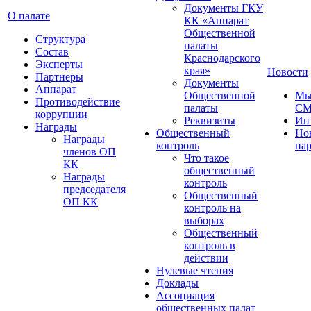
Документы ГКУ
О палате
КК «Аппарат
Общественной
Структура
палаты
Состав
Краснодарского
Эксперты
края»
Новости
Партнеры
Документы
Аппарат
Общественной
Мы
Противодействие
палаты
С
коррупции
Реквизиты
Ин
Награды
Общественный
Но
Награды
контроль
па
членов ОП
Что такое
КК
общественный
Награды
контроль
председателя
Общественный
ОП КК
контроль на
выборах
Общественный
контроль в
действии
Нулевые чтения
Доклады
Ассоциация
общественных палат