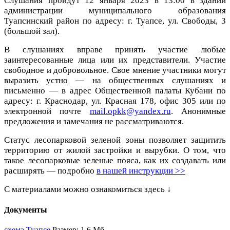
Слушания пройдут 12 января 2023 в 13:00 в здании
администрации муниципального образования
Туапсинский район по адресу: г. Туапсе, ул. Свободы, 3
(большой зал).
В слушаниях вправе принять участие любые
заинтересованные лица или их представители. Участие
свободное и добровольное. Свое мнение участники могут
выразить устно — на общественных слушаниях и
письменно — в адрес Общественной палаты Кубани по
адресу: г. Краснодар, ул. Красная 178, офис 305 или по
электронной почте
mail.opkk@yandex.ru
. Анонимные
предложения и замечания не рассматриваются.
Статус лесопарковой зеленой зоны позволяет защитить
территорию от жилой застройки и вырубки. О том, что
такое лесопарковые зеленые пояса, как их создавать или
расширять — подробно
в нашей инструкции
>>
С материалами можно ознакомиться здесь ↓
Документы
схема Туапсе
Размер: 1.6 Мб