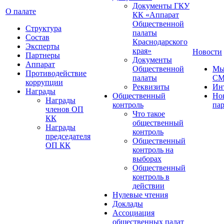
Документы ГКУ
О палате
КК «Аппарат
Общественной
Структура
палаты
Состав
Краснодарского
Эксперты
края»
Новости
Партнеры
Документы
Аппарат
Общественной
Мы
Противодействие
палаты
С
коррупции
Реквизиты
Ин
Награды
Общественный
Но
Награды
контроль
па
членов ОП
Что такое
КК
общественный
Награды
контроль
председателя
Общественный
ОП КК
контроль на
выборах
Общественный
контроль в
действии
Нулевые чтения
Доклады
Ассоциация
общественных палат